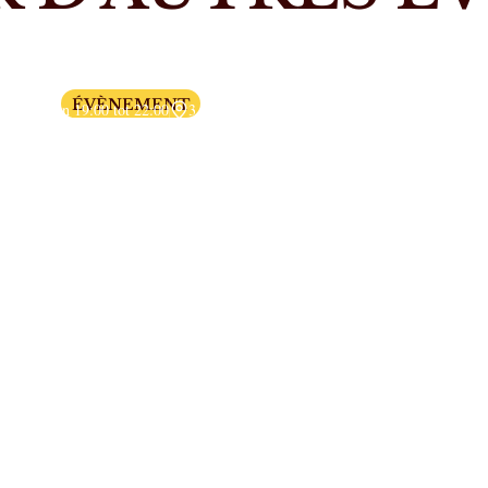
De avond van de kleine monsters
ÉVÈNEMENT
Van 19:00 tot 22:00
3 nocturnes dates à définir