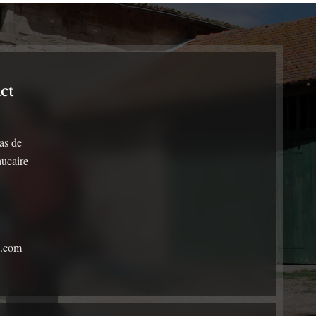
ct
as de
ucaire
s.com