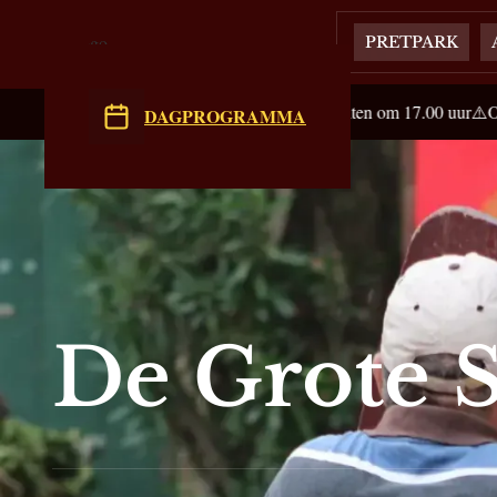
PRETPARK
sloten op zaterdag, kassa's sluiten om 17.00 uur
⚠️OPEN 6 dagen per w
DAGPROGRAMMA
De Grote 