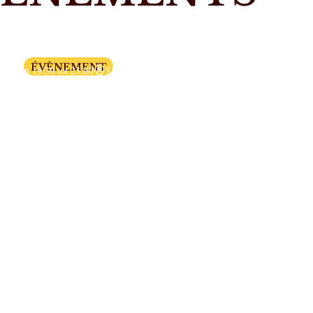
De spookachtige nacht
ÉVÈNEMENT
Van 19:30 tot 23:00
31 oktober