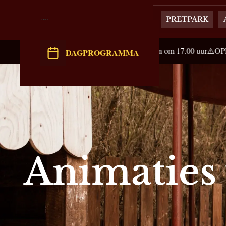
PRETPARK
loten op zaterdag, kassa's sluiten om 17.00 uur
⚠️OPEN 6 dagen per wee
DAGPROGRAMMA
Animaties 